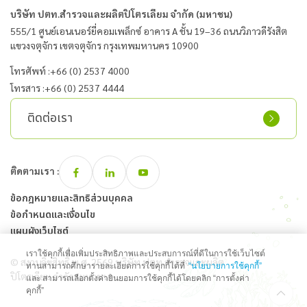
บริษัท ปตท.สำรวจและผลิตปิโตรเลียม จำกัด (มหาชน)
555/1 ศูนย์เอนเนอร์ยี่คอมเพล็กซ์ อาคาร A ชั้น 19–36
ถนนวิภาวดีรังสิต
แขวงจตุจักร เขตจตุจักร กรุงเทพมหานคร 10900
โทรศัพท์ :
+66 (0) 2537 4000
โทรสาร :
+66 (0) 2537 4444
ติดต่อเรา
ติดตามเรา :
ข้อกฎหมายและสิทธิส่วนบุคคล
ข้อกำหนดและเงื่อนไข
แผนผังเว็บไซต์
เราใช้คุกกี้เพื่อเพิ่มประสิทธิภาพและประสบการณ์ที่ดีในการใช้เว็บไซต์
© สงวนลิขสิทธิ์ พ.ศ. 2569 บริษัท ปตท.สำรวจและผลิต
ท่านสามารถศึกษารายละเอียดการใช้คุกกี้ได้ที่
“นโยบายการใช้คุกกี้”
ปิโตรเลียม จำกัด (มหาชน)
และ สามารถเลือกตั้งค่ายินยอมการใช้คุกกี้ได้โดยคลิก “การตั้งค่า
คุกกี้”